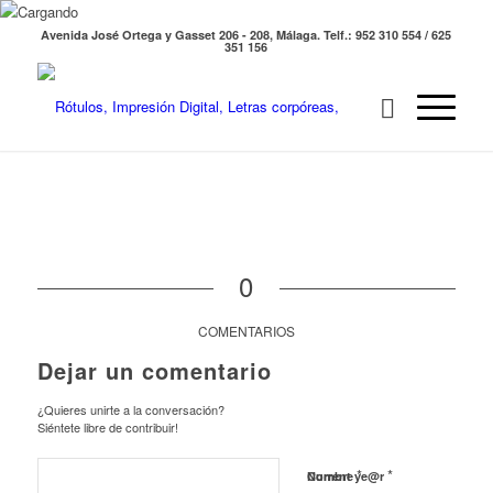
Avenida José Ortega y Gasset 206 - 208, Málaga. Telf.: 952 310 554 / 625
351 156
0
COMENTARIOS
Dejar un comentario
¿Quieres unirte a la conversación?
Siéntete libre de contribuir!
*
*
Nombre
Current ye@r