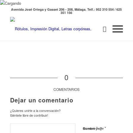
Avenida José Ortega y Gasset 206 - 208, Málaga. Telf.: 952 310 554 / 625
351 156
0
COMENTARIOS
Dejar un comentario
¿Quieres unirte a la conversación?
Siéntete libre de contribuir!
*
*
Nombre
Current ye@r