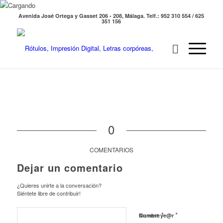
Avenida José Ortega y Gasset 206 - 208, Málaga. Telf.: 952 310 554 / 625
351 156
0
COMENTARIOS
Dejar un comentario
¿Quieres unirte a la conversación?
Siéntete libre de contribuir!
*
*
Nombre
Current ye@r