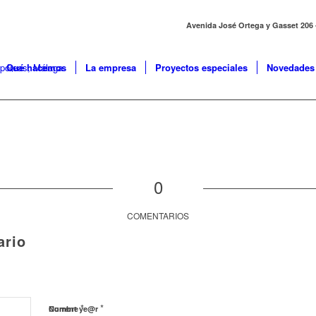
Avenida José Ortega y Gasset 206 - 
Qué hacemos
La empresa
Proyectos especiales
Novedades
0
COMENTARIOS
ario
*
*
Nombre
Current ye@r