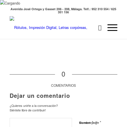
Avenida José Ortega y Gasset 206 - 208, Málaga. Telf.: 952 310 554 / 625
351 156
0
COMENTARIOS
Dejar un comentario
¿Quieres unirte a la conversación?
Siéntete libre de contribuir!
*
*
Nombre
Current ye@r