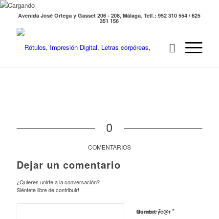
Avenida José Ortega y Gasset 206 - 208, Málaga. Telf.: 952 310 554 / 625
351 156
0
COMENTARIOS
Dejar un comentario
¿Quieres unirte a la conversación?
Siéntete libre de contribuir!
*
*
Nombre
Current ye@r