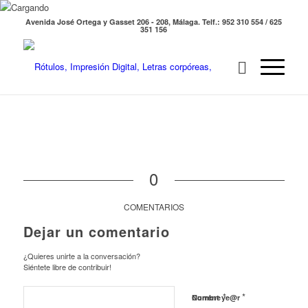
Avenida José Ortega y Gasset 206 - 208, Málaga. Telf.: 952 310 554 / 625
351 156
0
COMENTARIOS
Dejar un comentario
¿Quieres unirte a la conversación?
Siéntete libre de contribuir!
*
*
Nombre
Current ye@r