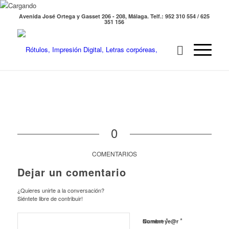
Avenida José Ortega y Gasset 206 - 208, Málaga. Telf.: 952 310 554 / 625
351 156
0
COMENTARIOS
Dejar un comentario
¿Quieres unirte a la conversación?
Siéntete libre de contribuir!
*
*
Nombre
Current ye@r